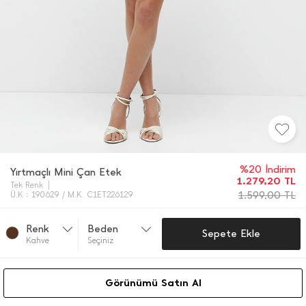
%20 İndirim
Yırtmaçlı Mini Çan Etek
1.279,20
TL
Tek Renk
1.599,00
TL
Ü.K : 190629 / M.K. C1ET226129
Renk
Beden
Sepete Ekle
Kahve
Seçiniz
Görünümü Satın Al