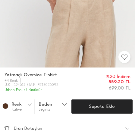
Yırtmaçlı Oversize T-shirt
%20 İndirim
+4 Renk
559,20
TL
Ü.K : 194617 / M.K. F2TS026092
699,00
TL
Urban Focus Ürünüdür
Renk
Beden
Sepete Ekle
Kahve
Seçiniz
Ürün Detayları