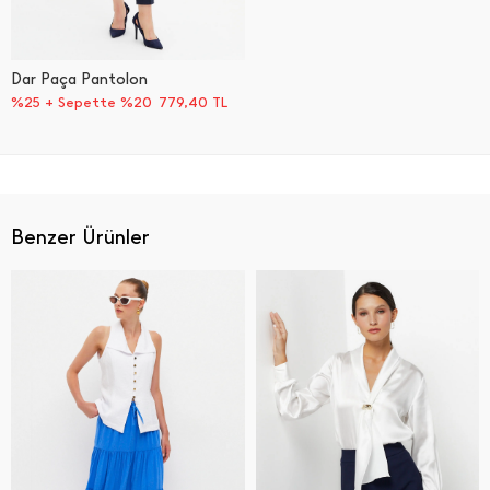
Dar Paça Pantolon
%25 + Sepette %20
779,40
TL
Benzer Ürünler