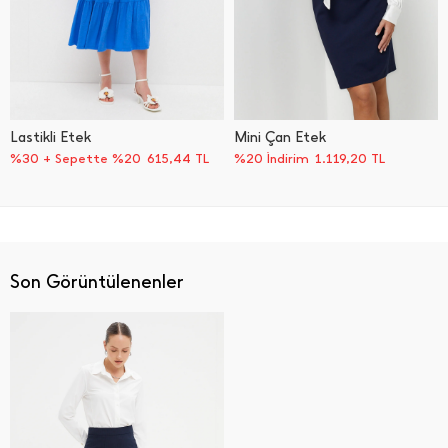
Lastikli Etek
Mini Çan Etek
%30 + Sepette %20
615,44
TL
%20 İndirim
1.119,20
TL
Son Görüntülenenler