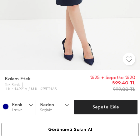
%25 + Sepette %20
Kalem Etek
599,40
TL
Tek Renk
999,00
TL
Ü.K : 149216 / M.K. K25ET165
Renk
Beden
Sepete Ekle
Lacıve.
Seçiniz
Görünümü Satın Al