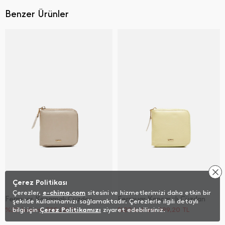
Benzer Ürünler
Çerez Politikası
Çerezler,
e-chima.com
sitesini ve hizmetlerimizi daha etkin bir
Fermuar Kapamalı Cüzdan
Fermuar Kapamalı Cüzdan
şekilde kullanmamızı sağlamaktadır. Çerezlerle ilgili detaylı
%20 İndirim
bilgi için
Çerez Politikamızı
399,20
TL
ziyaret edebilirsiniz.
%20 İndirim
399,20
TL