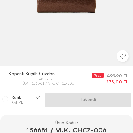
Kapaklı Küçük Cüzdan
%25
499,90
TL
+0 Renk
375,00
TL
Ü.K : 156681 / M.K. CHCZ-006
Renk
Gelince Haber Ver
KAHVE
Ürün Kodu :
156681 / M.K. CHCZ-006