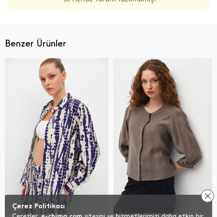
Benzer Ürünler
Çerez Politikası
Çerezler,
e-chima.com
sitesini ve hizmetlerimizi daha etkin bir