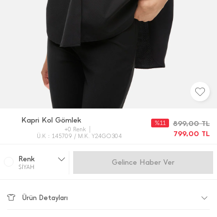
Kapri Kol Gömlek
%11
899,00
TL
+0 Renk
799,00
TL
Ü.K : 145709 / M.K. Y24GO304
Renk
Gelince Haber Ver
SİYAH
Ürün Detayları