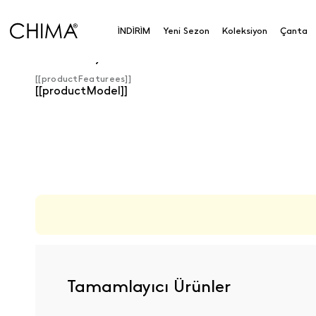
İNDİRİM
Yeni Sezon
Koleksiyon
Çanta
Ürün Detayları
[[productFeaturees]]
[[productModel]]
ÜRÜN DEĞERLENDIRMELERI
Tamamlayıcı Ürünler