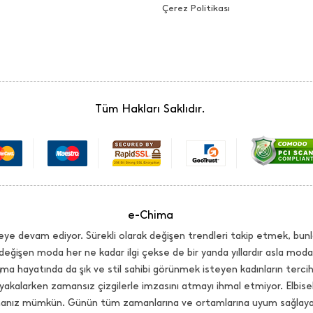
Çerez Politikası
Tüm Hakları Saklıdır.
e-Chima
ye devam ediyor. Sürekli olarak değişen trendleri takip etmek, bunl
değişen moda her ne kadar ilgi çekse de bir yanda yıllardır asla mo
ma hayatında da şık ve stil sahibi görünmek isteyen kadınların terci
yakalarken zamansız çizgilerle imzasını atmayı ihmal etmiyor. Elbi
lmanız mümkün. Günün tüm zamanlarına ve ortamlarına uyum sağlayaca