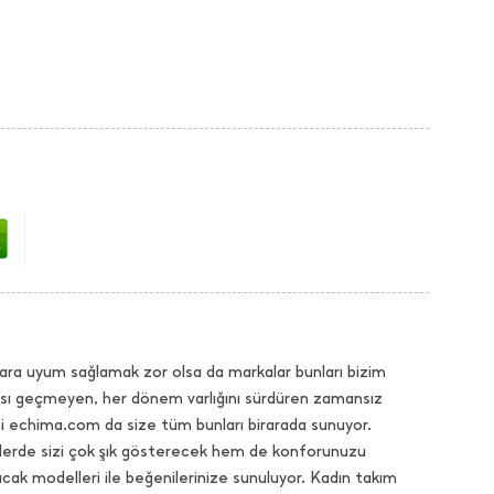
ara uyum sağlamak zor olsa da markalar bunları bizim
dası geçmeyen, her dönem varlığını sürdüren zamansız
hi echima.com da size tüm bunları birarada sunuyor.
selerde sizi çok şık gösterecek hem de konforunuzu
k modelleri ile beğenilerinize sunuluyor. Kadın takım