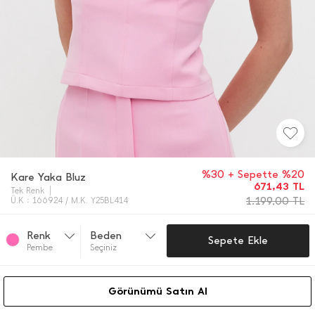
%30 + Sepette %20
Kare Yaka Bluz
671,43
TL
Tek Renk
1.199,00
TL
Ü.K : 166924 / M.K. Y25BL414
Renk
Beden
Sepete Ekle
Pembe
Seçiniz
Görünümü Satın Al