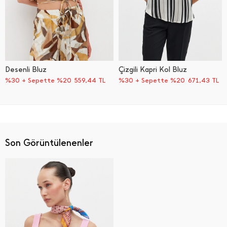
Desenli Bluz
Çizgili Kapri Kol Bluz
%30 + Sepette %20
559,44
TL
%30 + Sepette %20
671,43
TL
Son Görüntülenenler