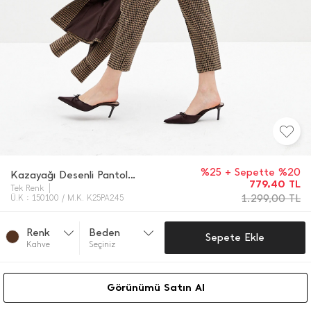
%25 + Sepette %20
Kazayağı Desenli Pantolon
779,40
TL
Tek Renk
1.299,00
TL
Ü.K : 150100 / M.K. K25PA245
Renk
Beden
Sepete Ekle
Kahve
Seçiniz
Görünümü Satın Al