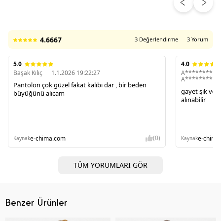
ÜRÜN DEĞERLENDIRMELERI
4.6667
3 Değerlendirme
3 Yorum
5.0
4.0
Başak Kılıç
1.1.2026 19:22:27
A**********
A**********
Pantolon çok güzel fakat kalıbı dar , bir beden
gayet şık ve 
büyüğünü alıcam
alınabilir
(0)
e-chima.com
e-chima
Kaynak
Kaynak
TÜM YORUMLARI GÖR
Benzer Ürünler