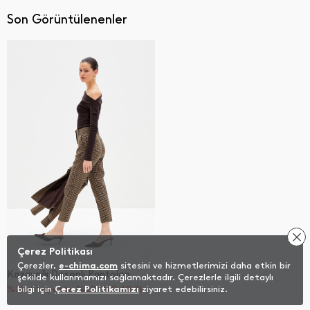
Son Görüntülenenler
Çerez Politikası
Çerezler,
e-chima.com
sitesini ve hizmetlerimizi daha etkin bir
Kazayağı Desenli Pantolon
şekilde kullanmamızı sağlamaktadır. Çerezlerle ilgili detaylı
%25 + Sepette %20
bilgi için
Çerez Politikamızı
779,40
TL
ziyaret edebilirsiniz.