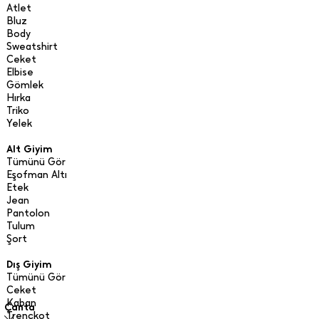
Atlet
Bluz
Body
Sweatshirt
Ceket
Elbise
Gömlek
Hırka
Triko
Yelek
Alt Giyim
Tümünü Gör
Eşofman Altı
Etek
Jean
Pantolon
Tulum
Şort
Dış Giyim
Tümünü Gör
Ceket
Kaban
Çanta
Trençkot