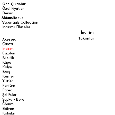
Öne Çıkanlar
Özel Fiyatlar
Denim
Aksesuar
Urban Focus
Essentıals Collection
İndirimli Elbiseler
İndirim
Takımlar
Aksesuar
Çanta
İndirim
Cüzdan
Bileklik
Küpe
Kolye
Broş
Kemer
Yüzük
Parfüm
Pareo
Şal Fular
Şapka - Bere
Charm
Eldiven
Kokular