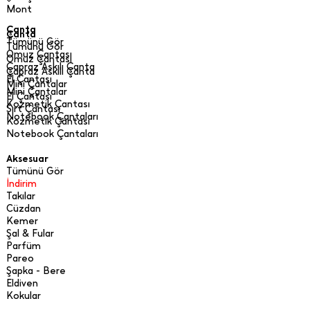
Mont
Çanta
Çanta
Tümünü Gör
Tümünü Gör
Omuz Çantası
Omuz Çantası
Çapraz Askılı Çanta
Çapraz Askılı Çanta
El Çantası
Mini Çantalar
Mini Çantalar
El Çantası
Kozmetik Çantası
Sırt Çantası
Notebook Çantaları
Kozmetik Çantası
Notebook Çantaları
Aksesuar
Tümünü Gör
İndirim
Takılar
Cüzdan
Kemer
Şal & Fular
Parfüm
Pareo
Şapka - Bere
Eldiven
Kokular