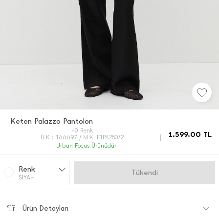
Keten Palazzo Pantolon
+0 Renk
1.599,00
TL
Ü.K : 166697 / M.K. F1PA25072
Urban Focus Ürünüdür
Renk
Gelince Haber Ver
SİYAH
Ürün Detayları