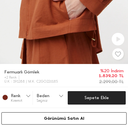
%20 İndirim
Fermuarlı Gömlek
1.839,20
TL
+2 Renk
2.299,00
TL
Ü.K : 191288 / M.K. C2GO226185
Renk
Beden
Sepete Ekle
Ki̇remi̇t
Seçiniz
Görünümü Satın Al