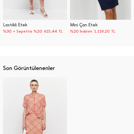
Lastikli Etek
Mini Çan Etek
%30 + Sepette %20
615,44
TL
%20 İndirim
1.119,20
TL
Son Görüntülenenler