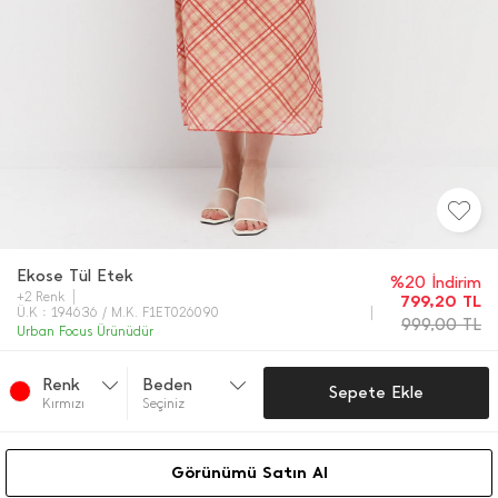
Ekose Tül Etek
%20 İndirim
+2 Renk
799,20
TL
Ü.K : 194636 / M.K. F1ET026090
999,00
TL
Urban Focus Ürünüdür
Renk
Beden
Sepete Ekle
Kırmızı
Seçiniz
Görünümü Satın Al