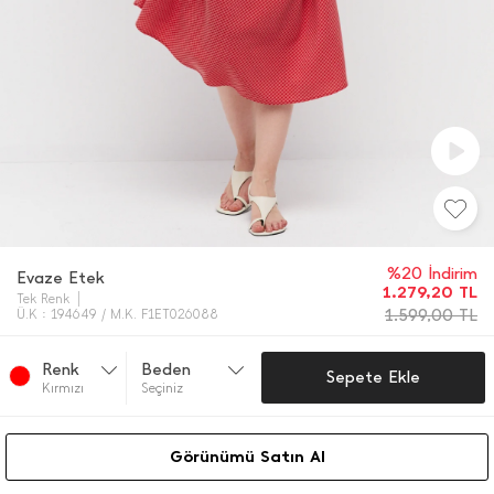
%20 İndirim
Evaze Etek
1.279,20
TL
Tek Renk
1.599,00
TL
Ü.K : 194649 / M.K. F1ET026088
Renk
Beden
Sepete Ekle
Kırmızı
Seçiniz
Görünümü Satın Al