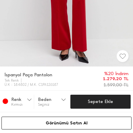
%20 İndirim
İ̇spanyol Paça Pantolon
1.279,20
TL
Tek Renk
1.599,00
TL
Ü.K : 184802 / M.K. C1PA126187
Renk
Beden
Sepete Ekle
Kırmızı
Seçiniz
Görünümü Satın Al