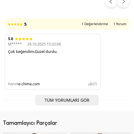
ÜRÜN DEĞERLENDIRMELERI
5
1 Değerlendirme
1 Yorum
5.0
M*****
29.10.2025 15:32:06
Çok beğendim.Güzel durdu.
(0)
e-chima.com
Kaynak
TÜM YORUMLARI GÖR
Tamamlayıcı Parçalar