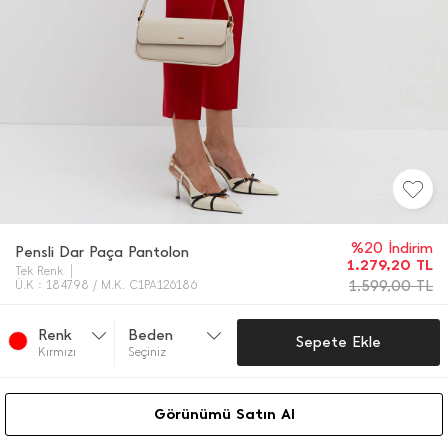
%20 İndirim
Pensli Dar Paça Pantolon
1.279,20
TL
Tek Renk
1.599,00
TL
Ü.K : 184798 / M.K. C1PA126186
Renk
Beden
Sepete Ekle
Kırmızı
Seçiniz
Görünümü Satın Al