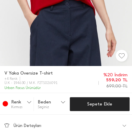
V Yaka Oversize T-shirt
%20 İndirim
+4 Renk
559,20
TL
Ü.K : 194630 / M.K. F2TS026091
699,00
TL
Urban Focus Ürünüdür
Renk
Beden
Sepete Ekle
Kırmızı
Seçiniz
Ürün Detayları