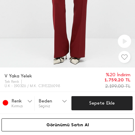
%20 İndirim
V Yaka Yelek
1.759,20
TL
Tek Renk
2.199,00
TL
Ü.K : 190326 / M.K. C3YE226098
Renk
Beden
Sepete Ekle
Kırmızı
Seçiniz
Görünümü Satın Al