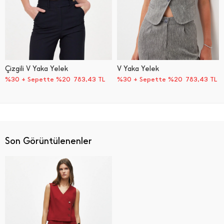
Çizgili V Yaka Yelek
V Yaka Yelek
%30 + Sepette %20
783,43
TL
%30 + Sepette %20
783,43
TL
Son Görüntülenenler