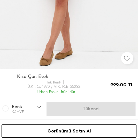
Kısa Çan Etek
Tek Renk
999,00
TL
Ü.K : 164970 / M.K. F1ET25032
Urban Focus Ürünüdür
Renk
Gelince Haber Ver
KAHVE
Görünümü Satın Al