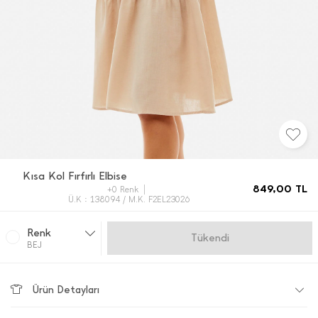
Kısa Kol Fırfırlı Elbise
849,00
TL
+0 Renk
Ü.K : 138094 / M.K. F2EL23026
Renk
Gelince Haber Ver
BEJ
Ürün Detayları