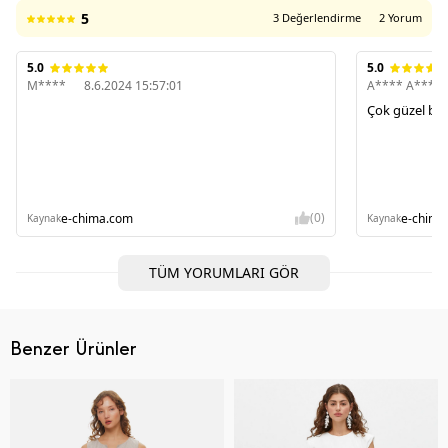
5
3 Değerlendirme
2 Yorum
5.0
5.0
M****
8.6.2024 15:57:01
A**** A****
Çok güzel bi
(0)
e-chima.com
e-chima
Kaynak
Kaynak
TÜM YORUMLARI GÖR
Benzer Ürünler