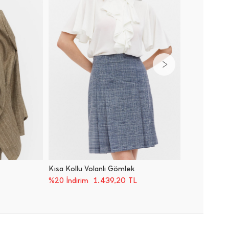
Kısa Kollu Volanlı Gömlek
Pensli K
1.439,20
TL
%20 İndirim
%20 İnd