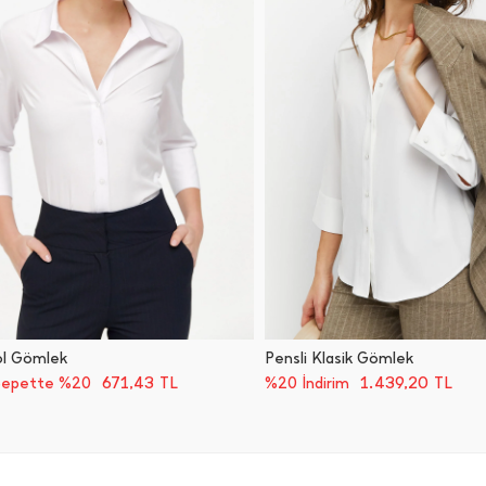
ol Gömlek
Pensli Klasik Gömlek
671,43
TL
1.439,20
TL
Sepette %20
%20 İndirim