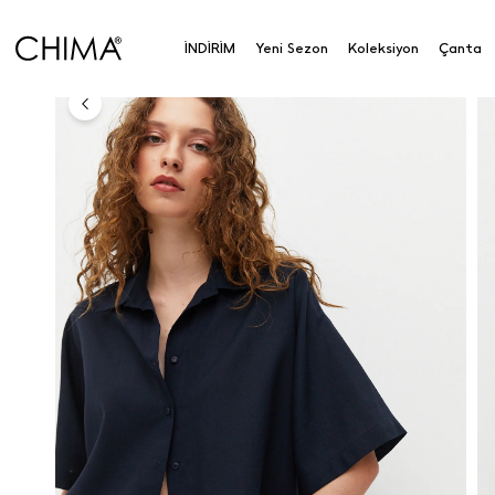
Anasayfa
Koleksiyon
Üst Giyim
Gömlek
Kıs
İNDİRİM
Yeni Sezon
Koleksiyon
Çanta