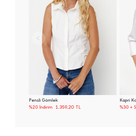
Pensli Gömlek
Kapri K
1.359,20
TL
%20 İndirim
%30 + 