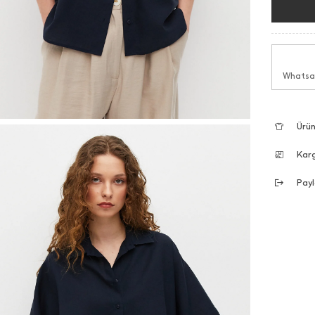
Whatsap
Ürün
Kar
Payl