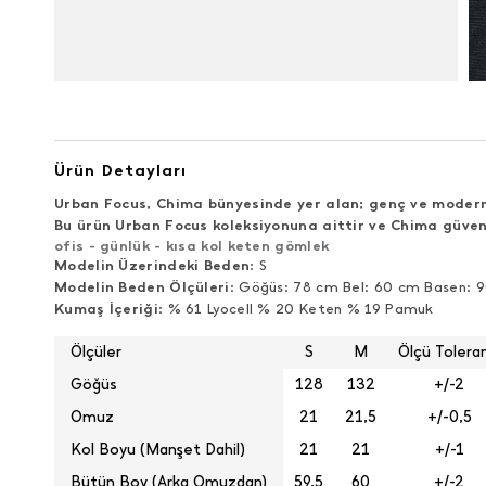
Ürün Detayları
Urban Focus, Chima bünyesinde yer alan; genç ve modern 
Bu ürün Urban Focus koleksiyonuna aittir ve Chima güven
ofis - günlük - kısa kol keten gömlek
Modelin Üzerindeki Beden
: S
Modelin Beden Ölçüleri
: Göğüs: 78 cm Bel: 60 cm Basen: 
Kumaş İçeriği
: % 61 Lyocell % 20 Keten % 19 Pamuk
Ölçüler
S
M
Ölçü Toleran
Göğüs
128
132
+/-2
Omuz
21
21,5
+/-0,5
Kol Boyu (Manşet Dahil)
21
21
+/-1
Bütün Boy (Arka Omuzdan)
59,5
60
+/-2