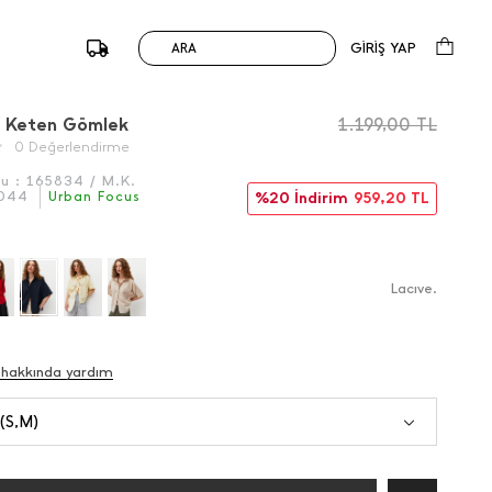
GİRİŞ YAP
ARA
/
Önceki
Sonraki
l Keten Gömlek
1.199,00
TL
0 Değerlendirme
du :
165834 / M.K.
044
Urban Focus
%20 İndirim
959,20
TL
Lacıve.
 hakkında yardım
 (S,M)