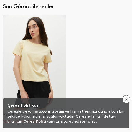
Son Görüntülenenler
Çerez Politikası
Çerezler,
e-chima.com
sitesini ve hizmetlerimizi daha etkin bir
Kısa Kol Oversize T-shirt
şekilde kullanmamızı sağlamaktadır. Çerezlerle ilgili detaylı
%20 İndirim
bilgi için
Çerez Politikamızı
439,20
TL
ziyaret edebilirsiniz.