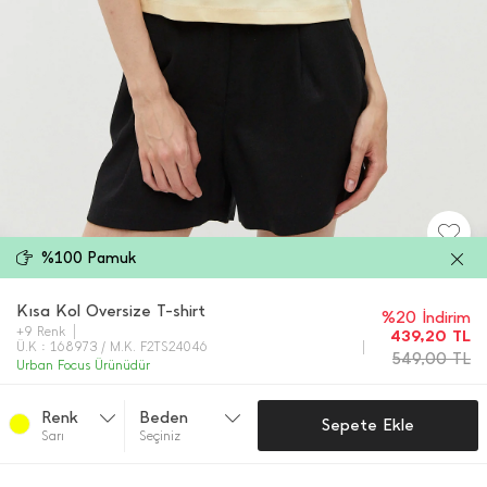
%100 Pamuk
Kısa Kol Oversize T-shirt
%20 İndirim
+9 Renk
439,20
TL
Ü.K : 168973 / M.K. F2TS24046
549,00
TL
Urban Focus Ürünüdür
Renk
Beden
Sepete Ekle
Sarı
Seçiniz