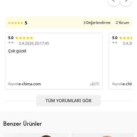
5
3 Değerlendirme
2 Yorum
5.0
5.0
* *
5.4.2026 20:17:45
* *
5.4.202
Çok güzel
(0)
e-chima.com
e-chima
Kaynak
Kaynak
TÜM YORUMLARI GÖR
Benzer Ürünler