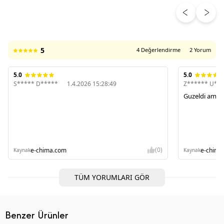
ÜRÜN DEĞERLENDIRMELERI
5
4 Değerlendirme
2 Yorum
5.0
5.0
S***** D*****
1.4.2026 15:28:49
Z****** U**
Guzeldi ama k
(0)
e-chima.com
e-chima
Kaynak
Kaynak
TÜM YORUMLARI GÖR
Benzer Ürünler