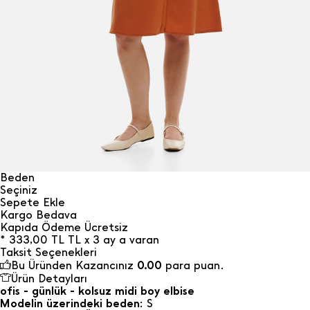
Beden
Seçiniz
Sepete Ekle
Kargo Bedava
Kapıda Ödeme Ücretsiz
*
333,00
TL
TL x 3 ay a varan
Taksit Seçenekleri
Bu Üründen Kazancınız
0.00
para puan.
Ürün Detayları
ofis - günlük - kolsuz midi boy elbise
Modelin üzerindeki beden
: S