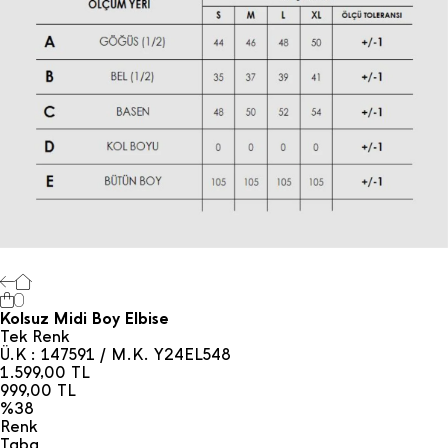
0
Kolsuz Midi Boy Elbise
Tek Renk
Ü.K : 147591 / M.K. Y24EL548
1.599,00
TL
999,00
TL
%38
Renk
Taba