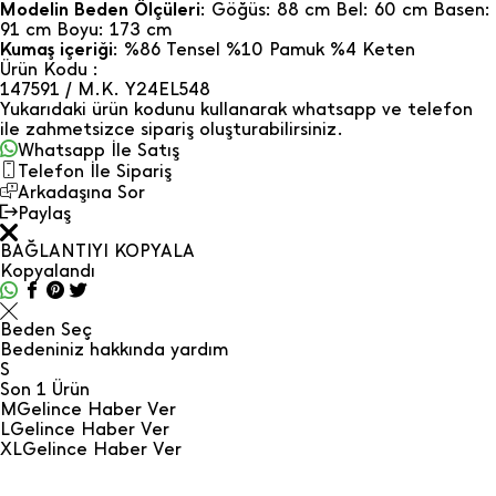
Modelin Beden Ölçüleri
: Göğüs: 88 cm Bel: 60 cm Basen:
91 cm Boyu: 173 cm
Kumaş içeriği
: %86 Tensel %10 Pamuk %4 Keten
Ürün Kodu :
147591 / M.K. Y24EL548
Yukarıdaki ürün kodunu kullanarak whatsapp ve telefon
ile zahmetsizce sipariş oluşturabilirsiniz.
Whatsapp İle Satış
Telefon İle Sipariş
Arkadaşına Sor
Paylaş
BAĞLANTIYI KOPYALA
Kopyalandı
Beden Seç
Bedeniniz hakkında yardım
S
Son
1
Ürün
M
Gelince Haber Ver
L
Gelince Haber Ver
XL
Gelince Haber Ver