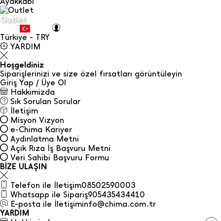
Ayakkabı
Outlet
Türkiye - TRY
YARDIM
Hoşgeldiniz
Siparişlerinizi ve size özel fırsatları görüntüleyin
Giriş Yap / Üye Ol
Hakkimizda
Sık Sorulan Sorular
İletişim
Misyon Vizyon
e-Chima Kariyer
Aydınlatma Metni
Açık Rıza İş Başvuru Metni
Veri Sahibi Başvuru Formu
BİZE ULAŞIN
Telefon ile İletişim
08502590003
Whatsapp ile Sipariş
905435434410
E-posta ile İletişim
info@chima.com.tr
YARDIM