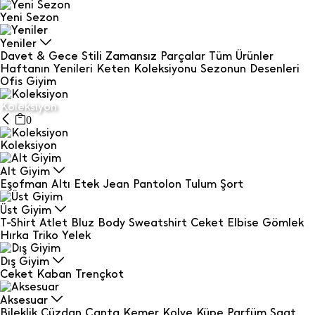
Yeni Sezon
Yeniler
Davet & Gece Stili
Zamansız Parçalar
Tüm Ürünler
Haftanın Yenileri
Keten Koleksiyonu
Sezonun Desenleri
Ofis Giyim
Koleksiyon
0
Koleksiyon
Alt Giyim
Eşofman Altı
Etek
Jean
Pantolon
Tulum
Şort
Üst Giyim
T-Shirt
Atlet
Bluz
Body
Sweatshirt
Ceket
Elbise
Gömlek
Hırka
Triko
Yelek
Dış Giyim
Ceket
Kaban
Trençkot
Aksesuar
Bileklik
Cüzdan
Çanta
Kemer
Kolye
Küpe
Parfüm
Saat