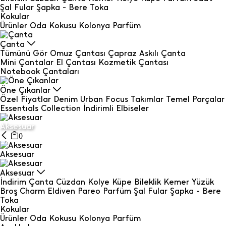
Şal Fular
Şapka - Bere
Toka
Kokular
Ürünler
Oda Kokusu
Kolonya
Parfüm
Çanta
Tümünü Gör
Omuz Çantası
Çapraz Askılı Çanta
Mini Çantalar
El Çantası
Kozmetik Çantası
Notebook Çantaları
Öne Çıkanlar
Özel Fiyatlar
Denim
Urban Focus
Takımlar
Temel Parçalar
Essentıals Collection
İndirimli Elbiseler
Aksesuar
0
Aksesuar
Aksesuar
İndirim
Çanta
Cüzdan
Kolye
Küpe
Bileklik
Kemer
Yüzük
Broş
Charm
Eldiven
Pareo
Parfüm
Şal Fular
Şapka - Bere
Toka
Kokular
Ürünler
Oda Kokusu
Kolonya
Parfüm