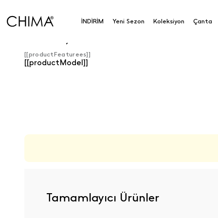
İNDİRİM
Yeni Sezon
Koleksiyon
Çanta
Ürün Detayları
[[productFeaturees]]
[[productModel]]
ÜRÜN DEĞERLENDIRMELERI
Tamamlayıcı Ürünler