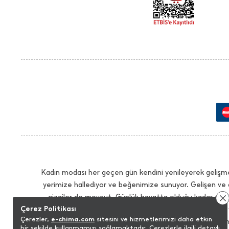
Kadın modası her geçen gün kendini yenileyerek gelişme
yerimize hallediyor ve beğenimize sunuyor. Gelişen ve 
çizgiler de mevcut. Günlük hayatta olduğu kadar çalış
Çerez Politikası
İhtiyacınız olan tüm modellerde sezonun trendlerini 
Çerezler,
e-chima.com
sitesini ve hizmetlerimizi daha etkin
sağlayacak modelleri istediğiniz renk seçenekleriyle bu
bir şekilde kullanmamızı sağlamaktadır. Çerezlerle ilgili detaylı