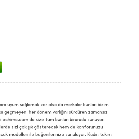
ara uyum sağlamak zor olsa da markalar bunları bizim
dası geçmeyen, her dönem varlığını sürdüren zamansız
hi echima.com da size tüm bunları birarada sunuyor.
selerde sizi çok şık gösterecek hem de konforunuzu
k modelleri ile beğenilerinize sunuluyor. Kadın takım