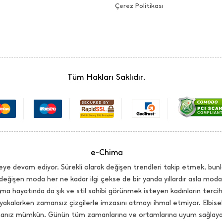
Çerez Politikası
Tüm Hakları Saklıdır.
e-Chima
ye devam ediyor. Sürekli olarak değişen trendleri takip etmek, bunl
değişen moda her ne kadar ilgi çekse de bir yanda yıllardır asla mo
ma hayatında da şık ve stil sahibi görünmek isteyen kadınların terci
yakalarken zamansız çizgilerle imzasını atmayı ihmal etmiyor. Elbi
lmanız mümkün. Günün tüm zamanlarına ve ortamlarına uyum sağlayaca