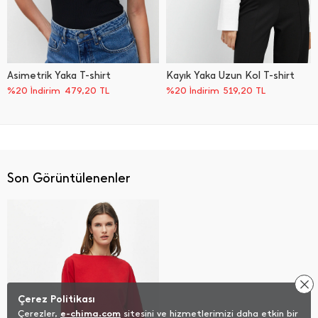
Asimetrik Yaka T-shirt
Kayık Yaka Uzun Kol T-shirt
%20 İndirim
479,20
TL
%20 İndirim
519,20
TL
Son Görüntülenenler
Çerez Politikası
Çerezler,
e-chima.com
sitesini ve hizmetlerimizi daha etkin bir