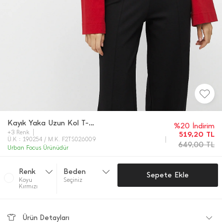
Kayık Yaka Uzun Kol T-shirt
%20 İndirim
+3 Renk
519,20
TL
Ü.K : 190254 / M.K. F2TS026009
649,00
TL
Urban Focus Ürünüdür
Renk
Beden
Sepete Ekle
Koyu
Seçiniz
Kırmızı
Ürün Detayları