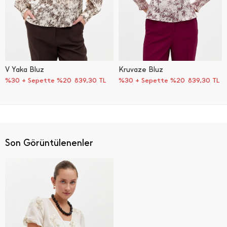
V Yaka Bluz
Kruvaze Bluz
%30 + Sepette %20
839,30
TL
%30 + Sepette %20
839,30
TL
Son Görüntülenenler