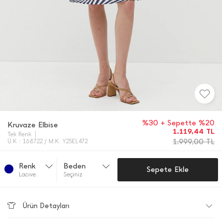
%30 + Sepette %20
Kruvaze Elbise
1.119,44
TL
Tek Renk
1.999,00
TL
Ü.K : 168722 / M.K. Y25EL472
Renk
Beden
Sepete Ekle
Lacıve.
Seçiniz
Ürün Detayları