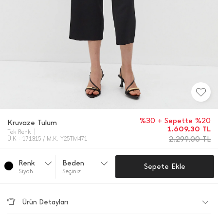
%30 + Sepette %20
Kruvaze Tulum
1.609,30
TL
Tek Renk
2.299,00
TL
Ü.K : 171315 / M.K. Y25TM471
Renk
Beden
Sepete Ekle
Si̇yah
Seçiniz
Ürün Detayları