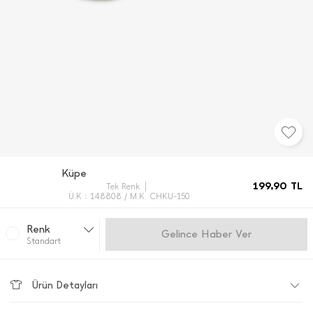
Küpe
199,90
TL
Tek Renk
Ü.K : 148808 / M.K. CHKU-150
Renk
Gelince Haber Ver
Standart
Ürün Detayları