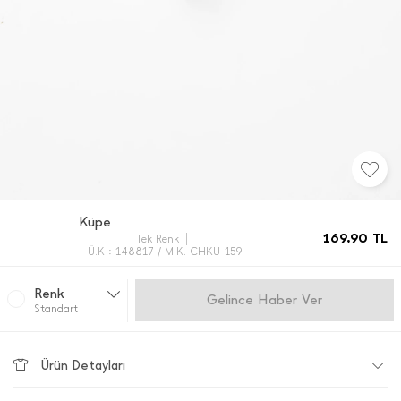
Küpe
169,90
TL
Tek Renk
Ü.K : 148817 / M.K. CHKU-159
Renk
Gelince Haber Ver
Standart
Ürün Detayları