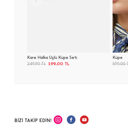
Kare Halka Üçlü Küpe Seti
Küpe
199,00
TL
249,90
TL
599,00
BİZİ TAKİP EDİN!