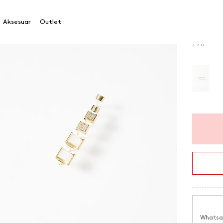
Küpe
Aksesuar
Outlet
Ürün Ko
178
Whatsap