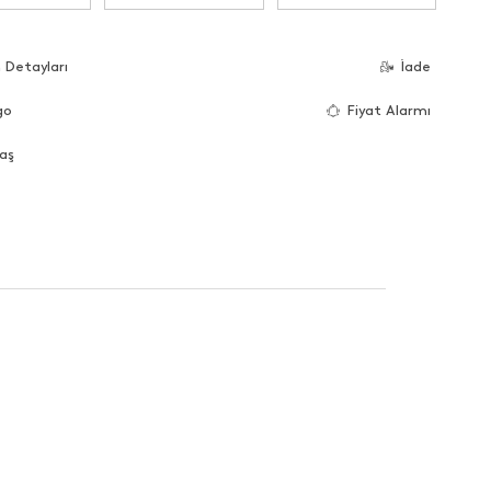
 Detayları
İade
go
Fiyat Alarmı
aş