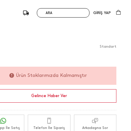
169,90
TL
0 Değerlendirme
GİRİŞ YAP
ARA
du :
148835 / M.K. CHKU-
Standart
Ürün Stoklarımızda Kalmamıştır
Gelince Haber Ver
p İle Satış
Telefon İle Sipariş
Arkadaşına Sor