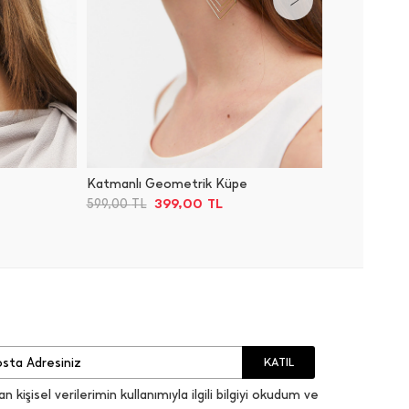
Katmanlı Geometrik Küpe
Küpe
399,00
TL
599,00
TL
%20 İnd
KATIL
an kişisel verilerimin kullanımıyla ilgili bilgiyi okudum ve