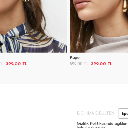
Küpe
399,00
TL
399,00
TL
TL
599,00
TL
E-CHIMA E-BÜLTEN
Gizlilik Politikasında açıklan