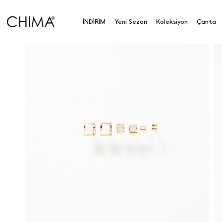
İNDİRİM
Yeni Sezon
Koleksiyon
Çanta