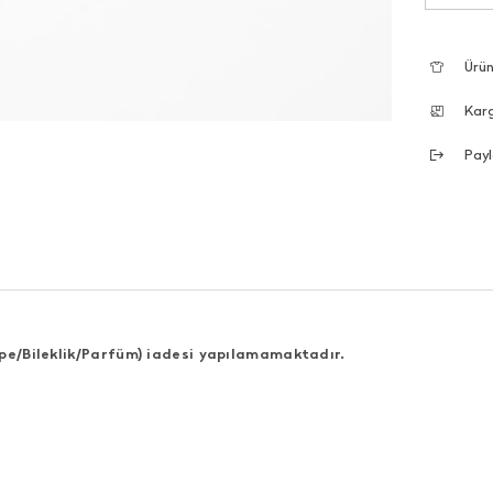
Ürün
Kar
Payl
pe/Bileklik/P
arfüm) iadesi yapılamamaktadır.