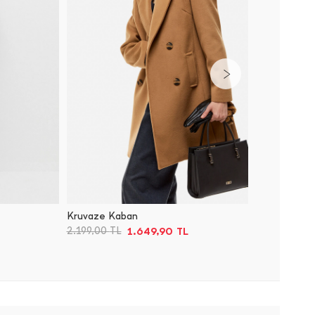
Kruvaze Kaban
Kuşaklı
1.649,90
TL
2.199,00
TL
2.199,0