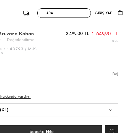
GİRİŞ YAP
ARA
/
Önceki
Sonraki
 Kruvaze Kaban
1.649,90
TL
2.199,00
TL
1 Değerlendirme
%25
du :
140793 / M.K.
79
Bej
 hakkında yardım
 (XL)
Sepete Ekle