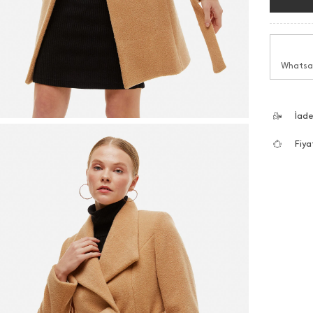
Whatsap
İad
Fiya