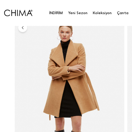
Kuşaklı Kruvaze Kaban
İNDİRİM
Yeni Sezon
Koleksiyon
Çanta