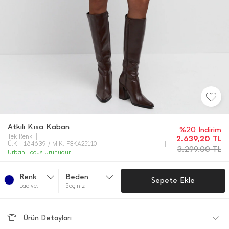
Atkılı Kısa Kaban
%20 İndirim
Tek Renk
2.639,20
TL
Ü.K : 184639 / M.K. F3KA25110
3.299,00
TL
Urban Focus Ürünüdür
Renk
Beden
Sepete Ekle
Lacıve.
Seçiniz
Ürün Detayları