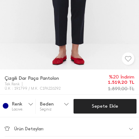
%20 İndirim
Çizgili Dar Paça Pantolon
1.519,20
TL
Tek Renk
1.899,00
TL
Ü.K : 191799 / M.K. C1PA226292
Renk
Beden
Sepete Ekle
Lacıve.
Seçiniz
Ürün Detayları