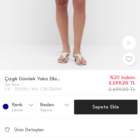
%20 İndirim
Çizgili Gömlek Yaka Elbise
2.159,20
TL
Tek Renk
2.699,00
TL
Ü.K : 191698 / M.K. C2EL226294
Renk
Beden
Sepete Ekle
Lacıve.
Seçiniz
Ürün Detayları