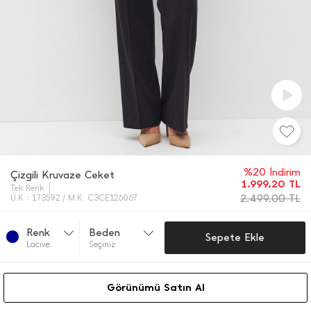
%20 İndirim
Çizgili Kruvaze Ceket
1.999,20
TL
Tek Renk
2.499,00
TL
Ü.K : 173592 / M.K. C3CE126067
Renk
Beden
Sepete Ekle
Lacıve.
Seçiniz
Görünümü Satın Al