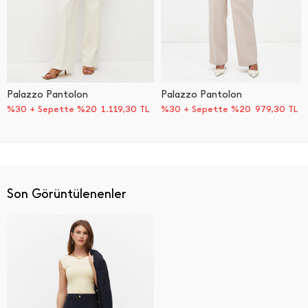
Palazzo Pantolon
Palazzo Pantolon
%30 + Sepette %20
1.119,30
TL
%30 + Sepette %20
979,30
TL
Son Görüntülenenler