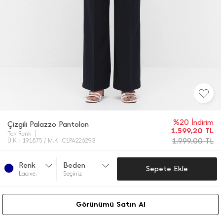
%20 İndirim
Çizgili Palazzo Pantolon
1.599,20
TL
Tek Renk
1.999,00
TL
Ü.K : 191875 / M.K. C1PA226293
Renk
Beden
Sepete Ekle
Lacıve.
Seçiniz
Görünümü Satın Al