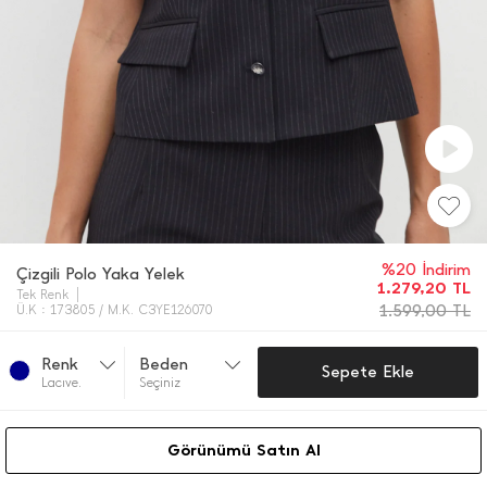
%20 İndirim
Çizgili Polo Yaka Yelek
1.279,20
TL
Tek Renk
1.599,00
TL
Ü.K : 173805 / M.K. C3YE126070
Renk
Beden
Sepete Ekle
Lacıve.
Seçiniz
Görünümü Satın Al