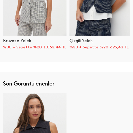
Kruvaze Yelek
Çizgili Yelek
%30 + Sepette %20
1.063,44
TL
%30 + Sepette %20
895,43
TL
Son Görüntülenenler