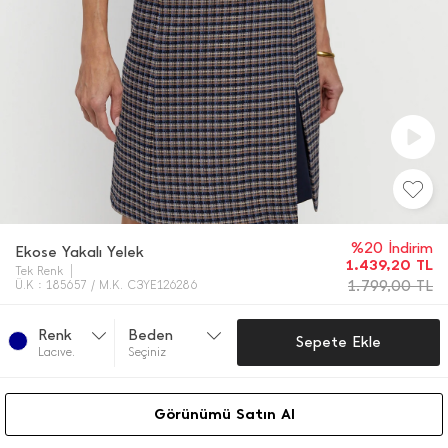
%20 İndirim
Ekose Yakalı Yelek
1.439,20
TL
Tek Renk
1.799,00
TL
Ü.K : 185657 / M.K. C3YE126286
Renk
Beden
Sepete Ekle
Lacıve.
Seçiniz
Görünümü Satın Al