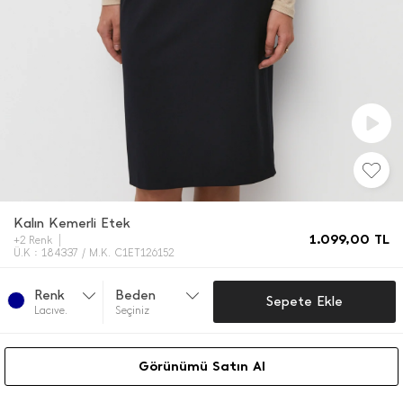
Kalın Kemerli Etek
1.099,00
TL
+2 Renk
Ü.K : 184337 / M.K. C1ET126152
Renk
Beden
Sepete Ekle
Lacıve.
Seçiniz
Görünümü Satın Al