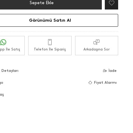
Sepete Ekle
Görünümü Satın Al
p İle Satış
Telefon İle Sipariş
Arkadaşına Sor
 Detayları
İade
go
Fiyat Alarmı
aş