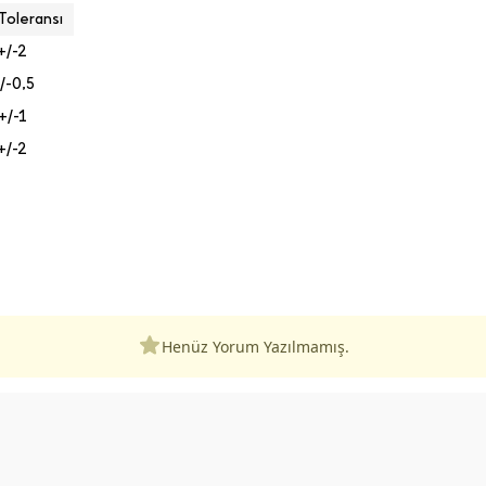
Toleransı
+/-2
/-0,5
+/-1
+/-2
Henüz Yorum Yazılmamış.