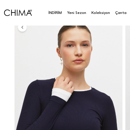
Kombinli Sıfır Yaka Body
İNDİRİM
Yeni Sezon
Koleksiyon
Çanta