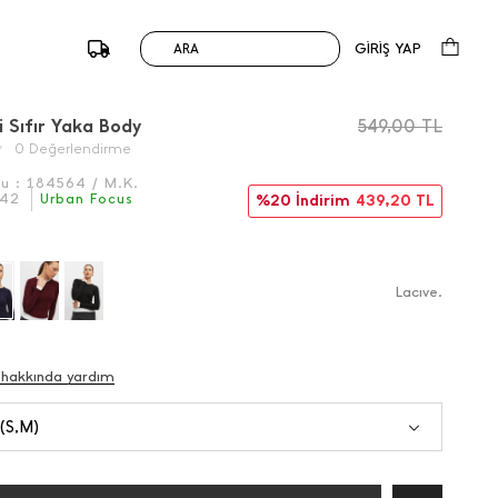
GİRİŞ YAP
ARA
/
Önceki
Sonraki
i Sıfır Yaka Body
549,00
TL
0 Değerlendirme
du :
184564 / M.K.
142
Urban Focus
%20 İndirim
439,20
TL
Lacıve.
 hakkında yardım
 (S,M)