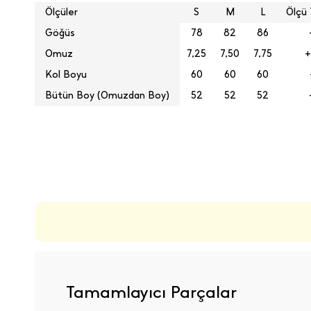
Ölçüler
S
M
L
Ölçü 
Göğüs
78
82
86
Omuz
7,25
7,50
7,75
+
Kol Boyu
60
60
60
Bütün Boy (Omuzdan Boy)
52
52
52
ÜRÜN DEĞERLENDIRMELERI
Tamamlayıcı Parçalar