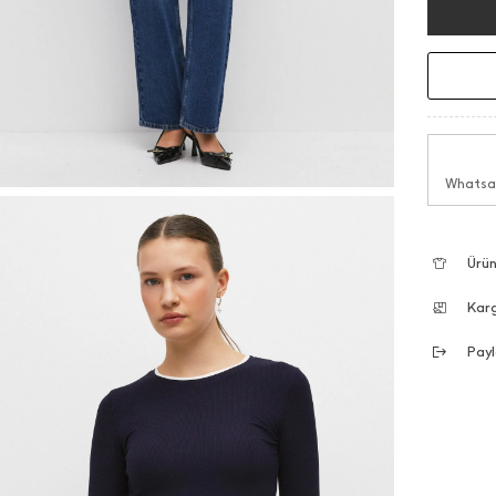
Whatsap
Ürün
Kar
Payl