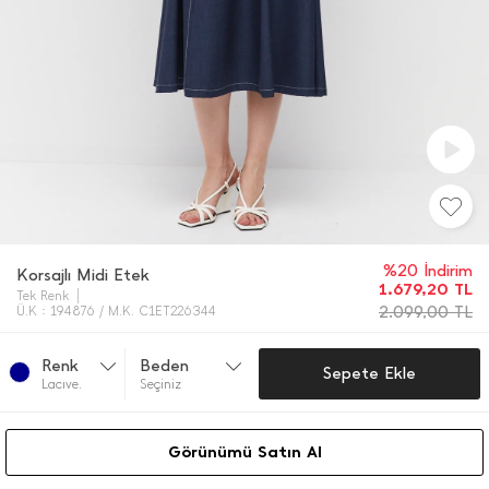
%20 İndirim
Korsajlı Midi Etek
1.679,20
TL
Tek Renk
2.099,00
TL
Ü.K : 194876 / M.K. C1ET226344
Renk
Beden
Sepete Ekle
Lacıve.
Seçiniz
Görünümü Satın Al