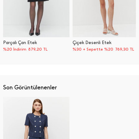
Parçalı Çan Etek
Çiçek Desenli Etek
%20 İndirim
879,20
TL
%30 + Sepette %20
769,30
TL
Son Görüntülenenler