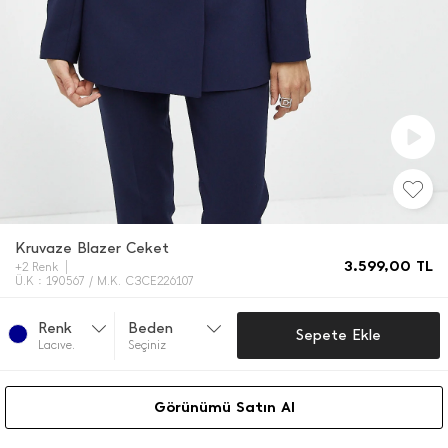
Kruvaze Blazer Ceket
3.599,00
TL
+2 Renk
Ü.K : 190567 / M.K. C3CE226107
Renk
Beden
Sepete Ekle
Lacıve.
Seçiniz
Görünümü Satın Al