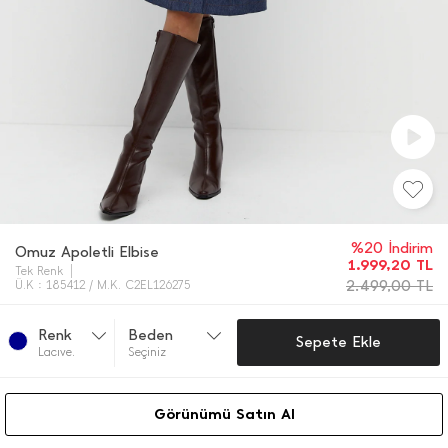
%20 İndirim
Omuz Apoletli Elbise
1.999,20
TL
Tek Renk
2.499,00
TL
Ü.K : 185412 / M.K. C2EL126275
Renk
Beden
Sepete Ekle
Lacıve.
Seçiniz
Görünümü Satın Al