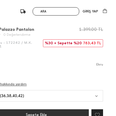
GİRİŞ YAP
ARA
/
Önceki
Sonraki
i Palazzo Pantolon
1.399,00
TL
0 Değerlendirme
du :
172242 / M.K.
%30 + Sepette %20
783,43
TL
1
Ekru
 hakkında yardım
 (36,38,40,42)
Sepete Ekle