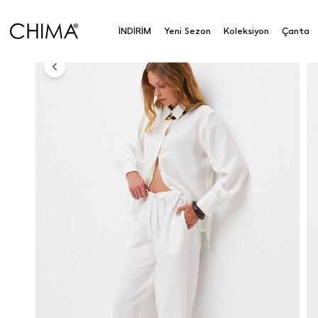
Anasayfa
Koleksiyon
Alt Giyim
Pantolon
Las
İNDİRİM
Yeni Sezon
Koleksiyon
Çanta