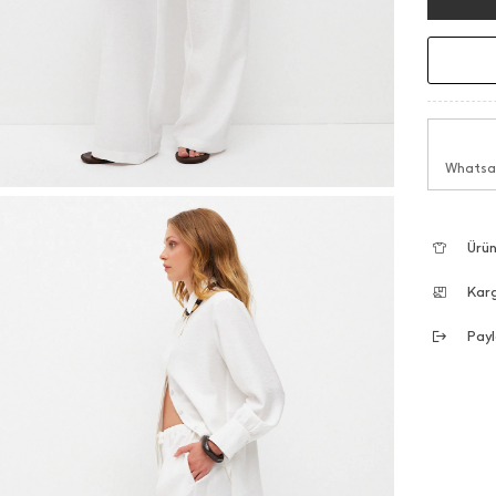
Whatsap
Ürün
Kar
Payl