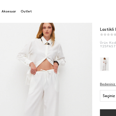
tikli Palazzo Pantolon
Aksesuar
Outlet
Lastikl
Ürün Ko
Y25PA57
Bedeniniz
Seçiniz