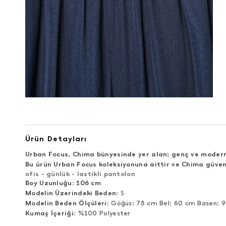
Ürün Detayları
Urban Focus, Chima bünyesinde yer alan; genç ve modern 
Bu ürün Urban Focus koleksiyonuna aittir ve Chima güven
ofis - günlük - lastikli pantolon
Boy Uzunluğu
:
106 cm
Modelin Üzerindeki Beden
: S
Modelin Beden Ölçüleri
: Göğüs: 78 cm Bel: 60 cm Basen: 
Kumaş İçeriği
: %100 Polyester