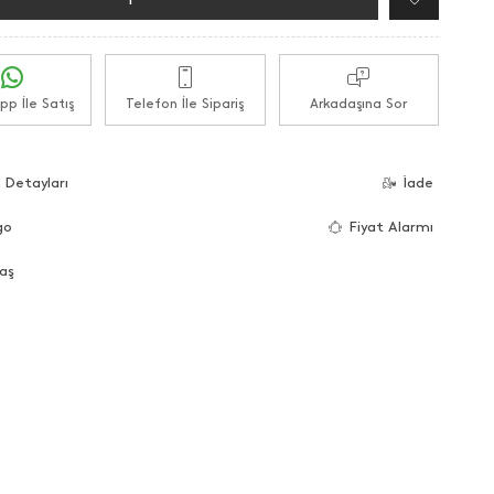
p İle Satış
Telefon İle Sipariş
Arkadaşına Sor
 Detayları
İade
go
Fiyat Alarmı
aş