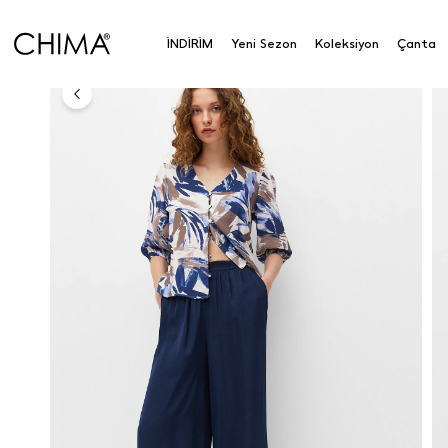
Anasayfa
Koleksiyon
Alt Giyim
Pantolon
Las
İNDİRİM
Yeni Sezon
Koleksiyon
Çanta