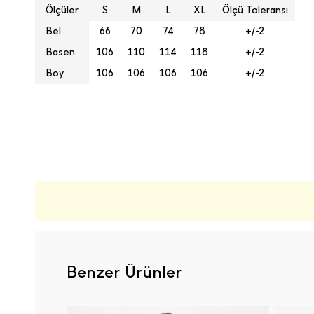
Ölçüler
S
M
L
XL
Ölçü Toleransı
Bel
66
70
74
78
+/-2
Basen
106
110
114
118
+/-2
Boy
106
106
106
106
+/-2
ÜRÜN DEĞERLENDIRMELERI
Benzer Ürünler