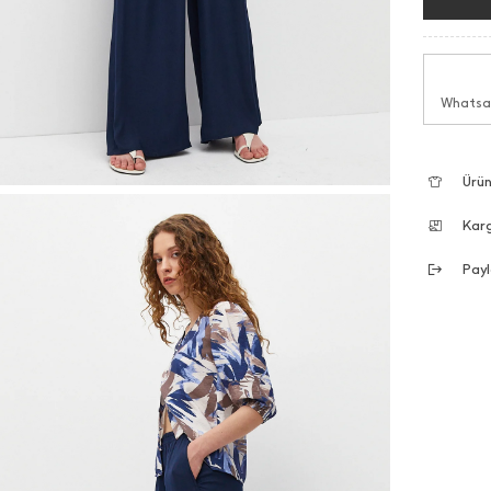
Whatsap
Ürün
Kar
Payl