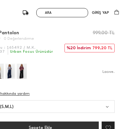
GİRİŞ YAP
ARA
/
Önceki
Sonraki
 Pantolon
999,00
TL
0 Değerlendirme
du :
165492 / M.K.
%20 İndirim
799,20
TL
37
Urban Focus Ürünüdür
Lacıve.
 hakkında yardım
 (S,M,L)
Sepete Ekle