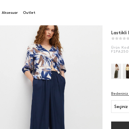
tikli Pantolon
Aksesuar
Outlet
Lastikli
Ürün Ko
F1PA250
Bedeniniz
Seçiniz