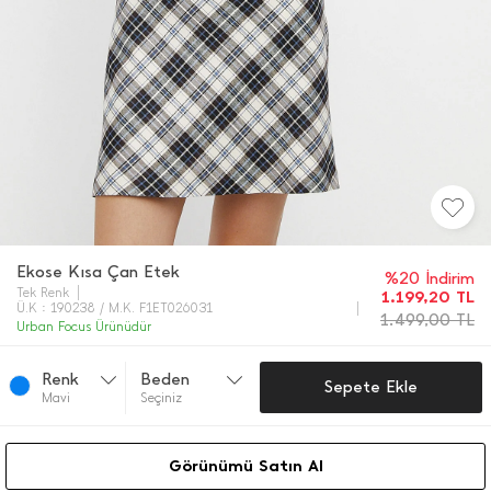
Ekose Kısa Çan Etek
%20 İndirim
Tek Renk
1.199,20
TL
Ü.K : 190238 / M.K. F1ET026031
1.499,00
TL
Urban Focus Ürünüdür
Renk
Beden
Sepete Ekle
Mavi̇
Seçiniz
Görünümü Satın Al