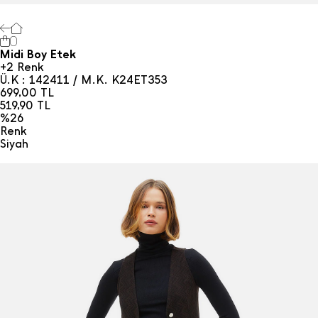
0
Midi Boy Etek
+2 Renk
Ü.K : 142411 / M.K. K24ET353
699,00
TL
519,90
TL
%26
Renk
Si̇yah