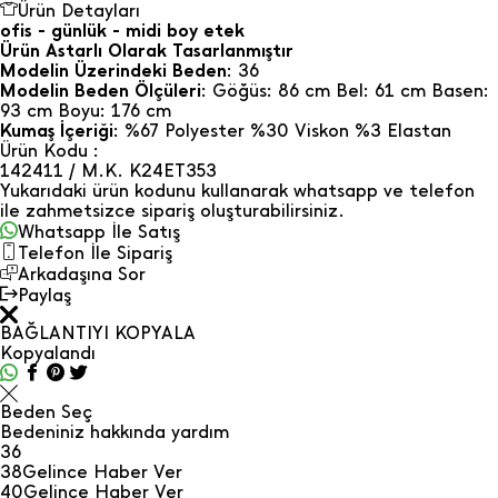
Ürün Detayları
ofis - günlük - midi boy etek
Ürün Astarlı Olarak Tasarlanmıştır
Modelin Üzerindeki Beden
: 36
Modelin Beden Ölçüleri
: Göğüs: 86 cm Bel: 61 cm Basen:
93 cm Boyu: 176 cm
Kumaş İçeriği
: %67 Polyester %30 Viskon %3 Elastan
Ürün Kodu :
142411 / M.K. K24ET353
Yukarıdaki ürün kodunu kullanarak whatsapp ve telefon
ile zahmetsizce sipariş oluşturabilirsiniz.
Whatsapp İle Satış
Telefon İle Sipariş
Arkadaşına Sor
Paylaş
BAĞLANTIYI KOPYALA
Kopyalandı
Beden Seç
Bedeniniz hakkında yardım
36
38
Gelince Haber Ver
40
Gelince Haber Ver