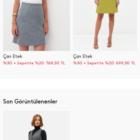
Çan Etek
Çan Etek
%30 + Sepette %20
769,30
TL
%30 + Sepette %20
699,30
TL
Son Görüntülenenler