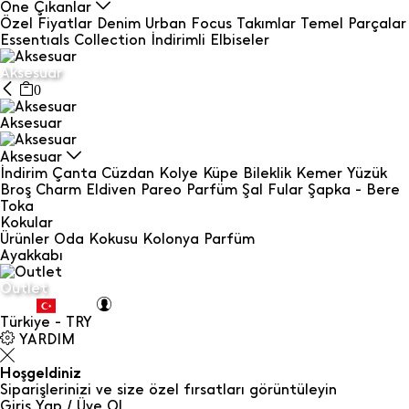
Öne Çıkanlar
Özel Fiyatlar
Denim
Urban Focus
Takımlar
Temel Parçalar
Essentıals Collection
İndirimli Elbiseler
Aksesuar
0
Aksesuar
Aksesuar
İndirim
Çanta
Cüzdan
Kolye
Küpe
Bileklik
Kemer
Yüzük
Broş
Charm
Eldiven
Pareo
Parfüm
Şal Fular
Şapka - Bere
Toka
Kokular
Ürünler
Oda Kokusu
Kolonya
Parfüm
Ayakkabı
Outlet
Türkiye - TRY
YARDIM
Hoşgeldiniz
Siparişlerinizi ve size özel fırsatları görüntüleyin
Giriş Yap / Üye Ol