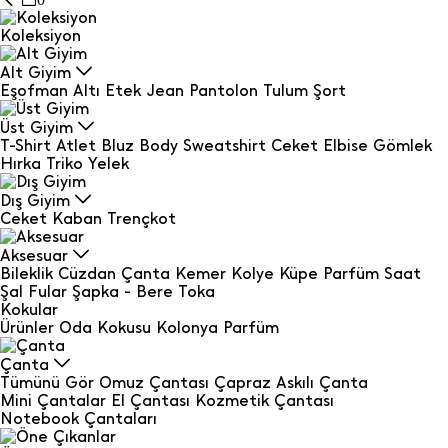
Koleksiyon
Alt Giyim
Eşofman Altı
Etek
Jean
Pantolon
Tulum
Şort
Üst Giyim
T-Shirt
Atlet
Bluz
Body
Sweatshirt
Ceket
Elbise
Gömlek
Hırka
Triko
Yelek
Dış Giyim
Ceket
Kaban
Trençkot
Aksesuar
Bileklik
Cüzdan
Çanta
Kemer
Kolye
Küpe
Parfüm
Saat
Şal Fular
Şapka - Bere
Toka
Kokular
Ürünler
Oda Kokusu
Kolonya
Parfüm
Çanta
Tümünü Gör
Omuz Çantası
Çapraz Askılı Çanta
Mini Çantalar
El Çantası
Kozmetik Çantası
Notebook Çantaları