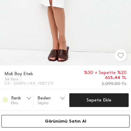
%30 + Sepette %20
Midi Boy Etek
615,44
TL
Tek Renk
1.099,00
TL
Ü.K : 164876 / M.K. Y25ET175
Renk
Beden
Sepete Ekle
Ekru
Seçiniz
Görünümü Satın Al