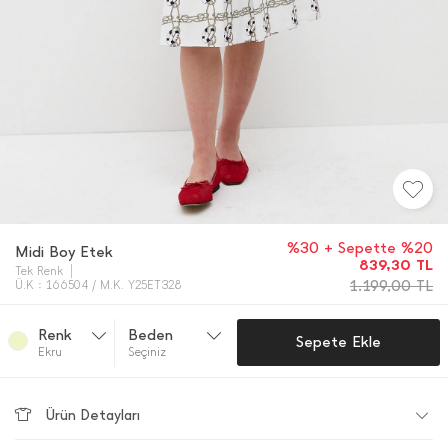
%30 + Sepette %20
Midi Boy Etek
839,30
TL
Tek Renk
1.199,00
TL
Ü.K : 166504 / M.K. Y25ET328
Renk
Beden
Sepete Ekle
Ekru
Seçiniz
Ürün Detayları