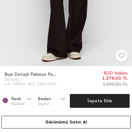
%20 İndirim
Biye Detaylı Palazzo Pantolon
1.279,20
TL
Tek Renk
1.599,00
TL
Ü.K : 185561 / M.K. C1PA126291
Renk
Beden
Sepete Ekle
Mürdüm
Seçiniz
Görünümü Satın Al